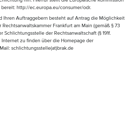
schlichtung hin. Hierfür stellt die Europäische Kommission
) bereit: http://ec.europa.eu/consumer/odr.
d Ihren Auftraggebern besteht auf Antrag die Möglichkeit
der Rechtsanwaltskammer Frankfurt am Main (gemäß § 73
er Schlichtungsstelle der Rechtsanwaltschaft (§ 191f.
Internet zu finden über die Homepage der
il: schlichtungsstelle(at)brak.de