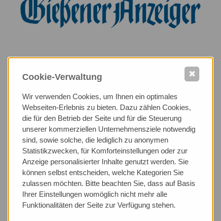
✖
Cookie-Verwaltung
Über den Wert, sich erinnern zu
Wir verwenden Cookies, um Ihnen ein optimales
können
Webseiten-Erlebnis zu bieten. Dazu zählen Cookies,
die für den Betrieb der Seite und für die Steuerung
Montag, 8. September 2025
unserer kommerziellen Unternehmensziele notwendig
Zum Start der neuen Anzeiger-Jubiläumserie blickt der
sind, sowie solche, die lediglich zu anonymen
Anwalt für Familenrecht Rudolf Haibach zurück und nach
Statistikzwecken, für Komforteinstellungen oder zur
vorn.
Anzeige personalisierter Inhalte genutzt werden. Sie
können selbst entscheiden, welche Kategorien Sie
zulassen möchten. Bitte beachten Sie, dass auf Basis
Ihrer Einstellungen womöglich nicht mehr alle
WEITERLESEN
Funktionalitäten der Seite zur Verfügung stehen.